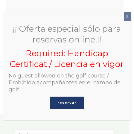
X
¡¡¡Oferta especial sólo para
reservas online!!!
Contacto
Required: Handicap
Certificat / Licencia en vigor
La Noria Golf & Resort
No guest allowed on the golf course /
Llano de la Cala , s/n . 29649 La Cala de Mijas ( Málaga)
Prohibido acompañantes en el campo de
Telf.
952 58 76 53 / 686 26 44 15
golf
info@lanoriagolf.net
reservar