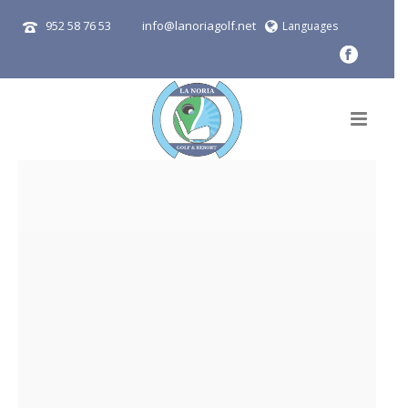
952 58 76 53
info@lanoriagolf.net
Languages